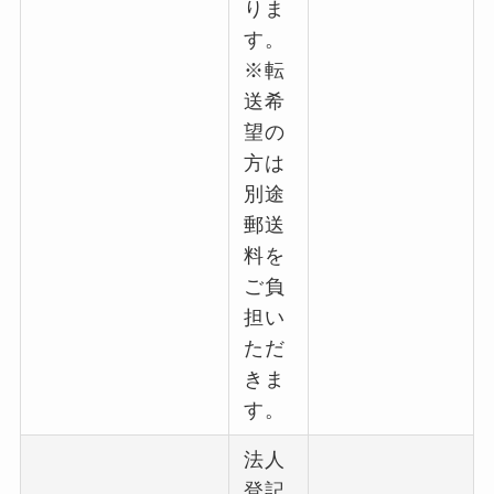
りま
す。
※転
送希
望の
方は
別途
郵送
料を
ご負
担い
ただ
きま
す。
法人
登記