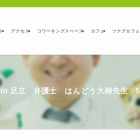
ト
アクセス
コワーキングスペース
カフェ
ツナグカフェ
n 足立 弁護士 はんどう大樹先生 5