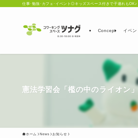
仕事･勉強･カフェ･イベント◎キッズスペース付きで子連れもOK♪
Concept
イベン
憲法学習会「檻の中のライオン」i
ホーム
News
お知らせ