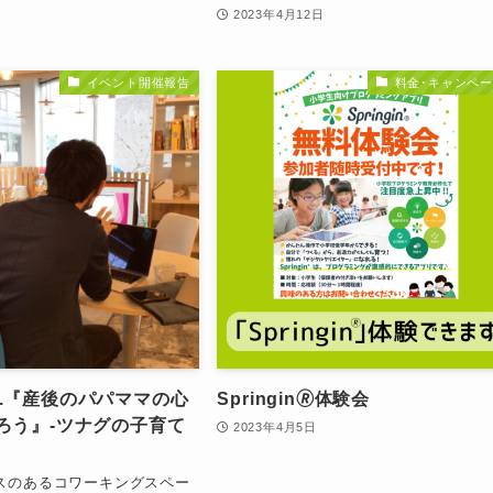
2023年4月12日
イベント開催報告
料金･キャンペ
.07.『産後のパパママの心
Springin🄬体験会
ろう』-ツナグの子育て
2023年4月5日
スのあるコワーキングスペー