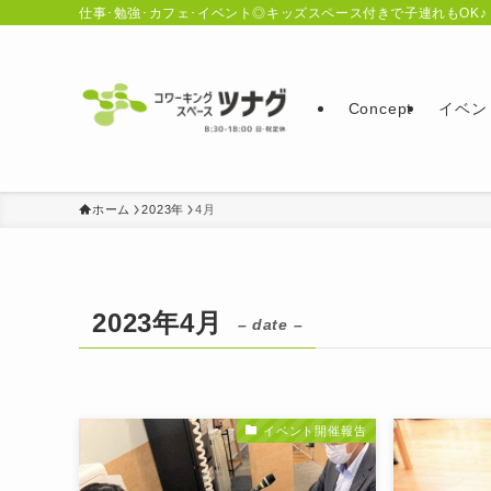
仕事･勉強･カフェ･イベント◎キッズスペース付きで子連れもOK♪
Concept
イベン
ホーム
2023年
4月
2023年4月
– date –
イベント開催報告