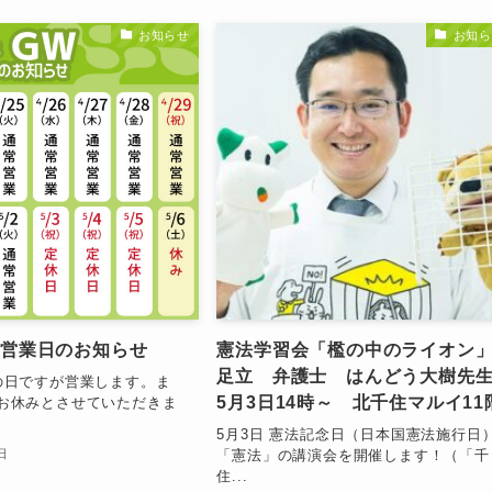
お知らせ
お知ら
GW営業日のお知らせ
憲法学習会「檻の中のライオン」
足立 弁護士 はんどう大樹
昭和の日ですが営業します。ま
5月3日14時～ 北千住マルイ11
)はお休みとさせていただきま
5月3日 憲法記念日（日本国憲法施行日
「憲法」の講演会を開催します！（「千
日
住...