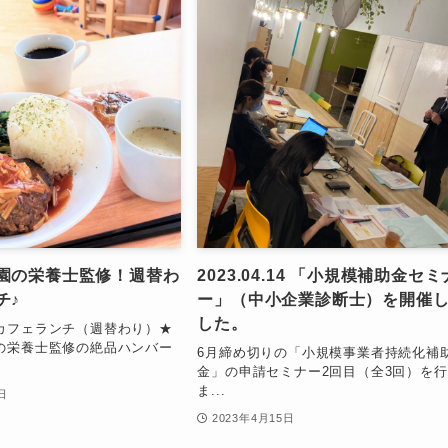
園の栄養士監修！週替わ
2023.04.14 「小規模補助金セミ
チ♪
ー」（中小企業診断士）を開催
した。
カフェランチ（週替わり）★
の栄養士監修の絶品ハンバー
6月締め切りの「小規模事業者持続化補
金」の申請セミナー2回目（全3回）を
ま...
日
2023年4月15日