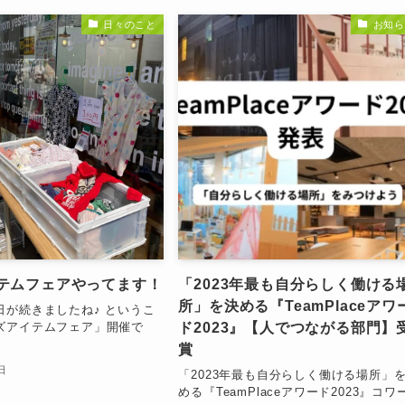
日々のこと
お知ら
テムフェアやってます！
「2023年最も自分らしく働ける
所」を決める『TeamPlaceアワ
日が続きましたね♪ というこ
ド2023』【人でつながる部門】
ズアイテムフェア」開催で
賞
日
「2023年最も自分らしく働ける場所」
める『TeamPlaceアワード2023』コワ