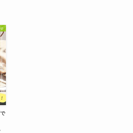
せ
店で
。