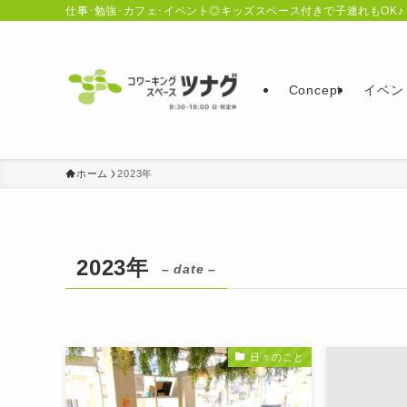
仕事･勉強･カフェ･イベント◎キッズスペース付きで子連れもOK♪
Concept
イベン
ホーム
2023年
2023年
– date –
日々のこと