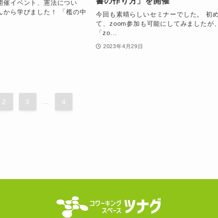
書の作り方」を開催
開催イベント、憲法につい
んから学びました！ 「檻の中
今回も素晴らしいセミナーでした。 初
て、zoom参加も可能にしてみましたが
「zo...
日
2023年4月29日
2
3
...
4