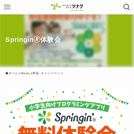
Springin🄬体験会
ホーム
News
料金･キャンペーン