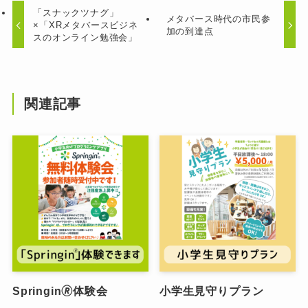
「スナックツナグ」
メタバース時代の市民参
×「XRメタバースビジネ
加の到達点
スのオンライン勉強会」
関連記事
Springin🄬体験会
小学生見守りプラン