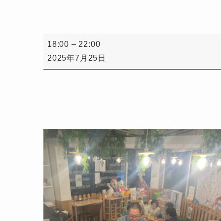
大
18:00
–
22:00
人
2025年7月25日
の
「ボ
ー
ド
ゲ
ー
ム
の
会」
子
ど
も