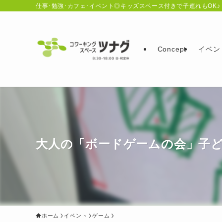
仕事･勉強･カフェ･イベント◎キッズスペース付きで子連れもOK♪
Concept
イベン
大人の「ボードゲームの会」子
ホーム
イベント
ゲーム