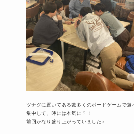
も
（小
学
生
以
下
は
保
護
者
同
伴）
ツナグに置いてある数多くのボードゲームで遊
集中して、時には本気に？！
前回かなり盛り上がっていました♪